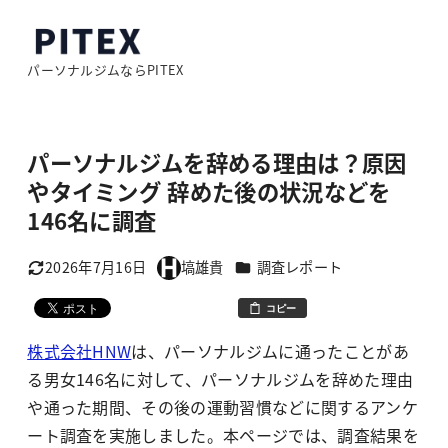
メ
イ
パーソナルジムならPITEX
ン
コ
ン
パーソナルジムを辞める理由は？原因
テ
やタイミング 辞めた後の状況などを
ン
146名に調査
ツ
へ
カテゴリー
2026年7月16日
塙雄貴
調査レポート
移
更新日
著
動
者
コピー
株式会社HNW
は、パーソナルジムに通ったことがあ
る男女146名に対して、パーソナルジムを辞めた理由
や通った期間、その後の運動習慣などに関するアンケ
ート調査を実施しました。本ページでは、調査結果を