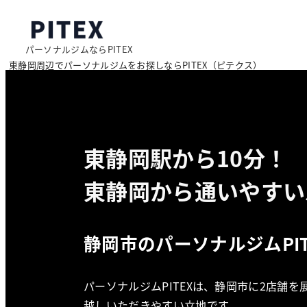
メ
イ
パーソナルジムならPITEX
ン
東静岡周辺でパーソナルジムをお探しならPITEX（ピテクス）
コ
ン
テ
ン
ツ
東静岡駅から10分！
へ
東静岡から通いやすい
移
動
静岡市のパーソナルジムPIT
パーソナルジムPITEXは、静岡市に2店
越しいただきやすい立地です。